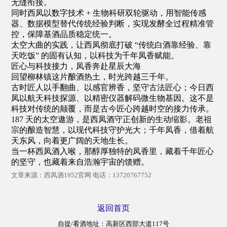
无缝衔接。
同时西凤以数字技术 + 生物科研双轮驱动，用智能传感
器、数据模型替代传统经验判断，实现发酵全过程精准管
控，保障基酒品质稳定统一。
太空大曲的实践，让西凤彻底打破 “传统白酒靠经验、靠
天吃饭” 的固有认知，以科技为千年凤香赋能。
匠心与科技接力，凤香奔赴星辰大海
回望柳林镇这片酿酒热土，时光跨越三千年。
古时匠人以手翻曲、以感官辨香，坚守古法匠心；今日西
凤以航天科技探源、以精密仪器解码微生物基因。这不是
科技对传统的颠覆，而是古今匠心跨越时空的接力传承。
187 天的太空遨游，是西凤酒守正创新的生动缩影。老祖
宗的酿造智慧，以现代科技守护光大；千年凤香，借着航
天东风，向着更广阔的天地生长。
当一杯西凤酒入喉，那醇厚独特的凤香里，藏着千年匠心
的坚守，也藏着来自浩瀚宇宙的馈赠。
文章来源：西凤酒1952官网 电话：13720767752
返回首页
自提/看酒地址：高新区西部大道117号