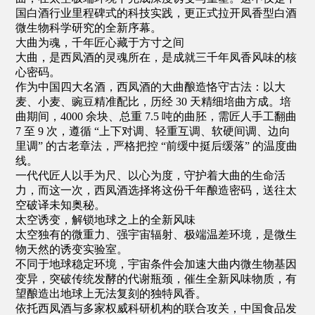
国白酒行业里程碑式的科技实践，更正式拉开凤香型白酒
微生物科学研究的全新序幕。
大曲为魂，千年匠心藏于方寸之间
大曲，是西凤酒的灵魂所在，是成就三千年凤香风味的核
心密码。
作为中国四大名酒，西凤酒的大曲酿造恪守古法：以大
麦、小麦、豌豆精准配比，历经 30 天精细培曲方成。培
曲期间，4000 余块、总重 7.5 吨的曲胚，需匠人手工翻曲
7 至 9 次，遵循 “上下对调、轻重互调、软硬间调、边向
里调” 的古老章法，严格把控 “前缓中挺后缓落” 的温度曲
线。
一代代匠人以手为尺、以心为度，守护着大曲的生命活
力，而这一次，西凤酒选择将这份千年酿造密码，送往太
空破译未知奥秘。
太空诱变，解锁地球之上的全新风味
太空独有的微重力、强宇宙辐射、极端温差环境，是微生
物天然的诱变实验室。
不同于地球稳定环境，宇宙条件会加速大曲内微生物基因
变异，突破传统发酵的代谢瓶颈，催生全新风味物质，有
望酿造出地球上无法复刻的独特凤香。
依托西凤酒与多家权威科研机构的联合攻关，中国食品发