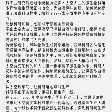
酵工业研究院通过系统检测证实：太空大曲的微生物群落
多样性发生显著正向改变，为白酒风味创新、菌种优化提
供了珍贵科研样本，填补了行业太空微生物应用研究的空
白。
硬核科研加持，七项成果领跑国际赛道
不止太空大曲，西凤酒早已深耕白酒前沿科研，坐拥七项
国际领先科研成果，其中《西凤酒特征风味物质形成机制
与调控》成果尤为亮眼。
传统酿造中，风味物质生成复杂难控，西凤科研团队运用
高通量测序技术，精准解析大曲微生物演替规律：曲皮以
乳酸杆菌、伊萨酵母菌为主，曲心后期富集嗜热真菌，菌
群动态直接决定大曲糖化、发酵、酯化三大核心能力。
太空诱变菌种的加入，进一步丰富了微生物体系。科研人
员从中筛选优质菌株，持续优化发酵工艺，让凤香型白酒
风味层次更饱满、酒体更协调，实现传统风味的科技升
级。
从太空到车间，让科研落地赋能生产
科研不止于实验室，更要扎根生产一线。
在 2025—2026 年度基酒生产周期启动会上，西凤明确提
出推动太空诱变菌种成果产业化落地。通过基酒生产大讲
坛，向一线技术骨干普及新型发酵技术，实现科研与生产