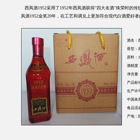
西凤酒1952采用了1952年西凤酒获得“四大名酒”殊荣时
凤酒1952金奖20年，在工艺和调兑上更加符合现代白酒爱好
酒名：西凤
香型：凤
原料：水
酒精度：45
净含量：1
产品标准：G
生产许可证证
中国条
食品流通许可
产地：陕