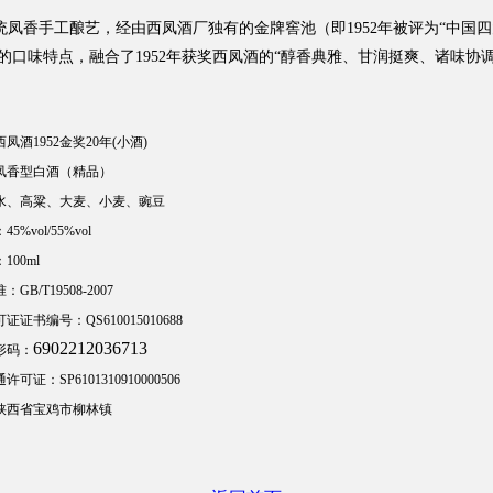
的传统凤香手工酿艺，经由西凤酒厂独有的金牌窖池（即1952年被评为“中
者的口味特点，融合了1952年获奖西凤酒的“醇香典雅、甘润挺爽、诸味协
酒1952金奖20年(小酒)
香型白酒（精品）
、高粱、大麦、小麦、豌豆
%vol/55%vol
00ml
B/T19508-2007
书编号：QS610015010688
6902212036713
形码：
证：SP6101310910000506
西省宝鸡市柳林镇