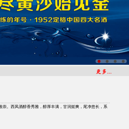
为推崇。西凤酒醇香秀雅，醇厚丰满，甘润挺爽，尾净悠长，系