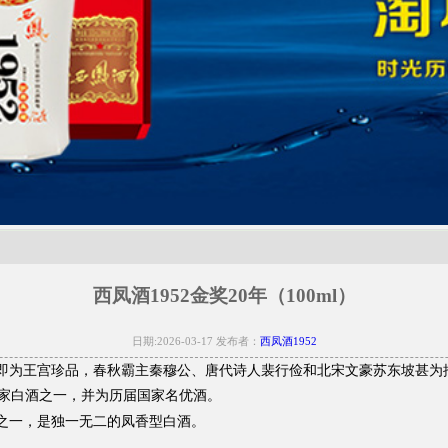
西凤酒1952金奖20年（100ml）
日期:2026-03-17 发布者：
西凤酒1952
周时即为王宫珍品，春秋霸主秦穆公、唐代诗人裴行俭和北宋文豪苏东坡甚
家白酒之一，并为历届国家名优酒。
酒之一，是独一无二的凤香型白酒。