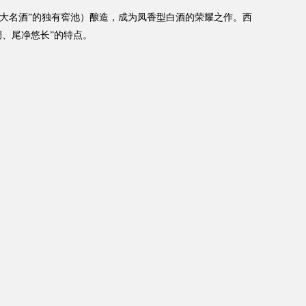
国四大名酒”的独有窖池）酿造，成为凤香型白酒的荣耀之作。西
调、尾净悠长”的特点。