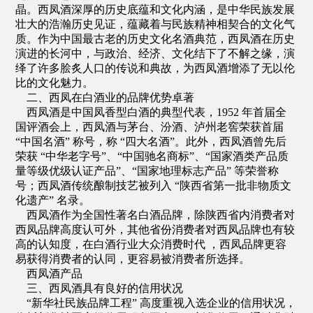
晶。西凤酒深厚的历史底蕴和文化内涵，是中华民族发展
壮大的浩瀚历史见证，蕴藏着与民族精神相契合的文化气
质。作为中国最古老的历史文化名酒典范，西凤酒在历史
演进的长河中，与政治、经济、文化结下了不解之缘，演
绎了许多脍炙人口的传说和典故，为西凤酒增添了无以伦
比的文化魅力。
二、西凤在白酒业的品牌优势卓著
西凤酒是中国凤香型白酒的典型代表，1952 年首届全
国评酒会上，西凤酒与茅台、汾酒、泸州老窖荣获首届
“中国名酒” 称号，称 “四大名酒”。此外，西凤酒曾先后
荣获 “中华老字号”、“中国驰名商标”、“国家酒类产品质
量等级优级认证产品”、“国家地理标志产品” 等荣誉称
号；西凤酒传统酿制技艺被列入 “陕西省第一批非物质文
化遗产” 名录。
西凤酒作为全国性著名白酒品牌，除陕西省内消费者对
西凤品牌高度认可外，其他省份消费者对西凤品牌也有较
高的认知度，在白酒行业大众消费时代 ，西凤品牌更容
易获得消费者的认同，更容易被消费者所选择。
西凤酒产品
三、西凤酒具有良好的信用状况
“新华社民族品牌工程” 高度重视入选企业的信用状况，