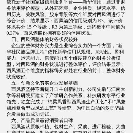
依托新华社国家级信用服务平台——新华信用，通过非财
务信用评价模型，从外部环境、企业特质、经营水平、信
用历史、关联风险、股东背景等六个维度对西凤酒进行了
综合评价，结果显示：西凤酒的信用级别为 R3。该评价
体系共分 15 个等级，R3 为第三等级，违约概率中间值为
0.37%，西凤酒股份拥有良好的信用状况。
四、西凤酒整体的财务状况较好
企业的整体财务实力是企业综合实力的一个方面，“新
华社民族品牌工程” 依托新华信用从规模、流动性、盈利
能力、运营能力、偿债能力五个维度建立的财务分析模
型，对西凤酒的财务状况进行整体评价，评价结果显示：
西凤酒五个维度的指标得分都处在行业的前十，整体财务
状况较好。
五、创新文化夯实企业发展基础
西凤酒坚持不断提升自主创新能力。公司先后与江南大
学等科研院所建立了产学研合作关系，科技研发水平行业
领先，独立完成了 “绵柔凤香型西凤酒生产工艺” 和 “凤兼
幽雅复合型西凤酒工艺” 等研究，为中国白酒的多香型融
合发展做出成功尝试。
六、产品质量赢得消费者口碑
西凤酒从原粮种植、包材生产、采购、进厂检验、大曲
生产过程检验、制酒过程检验、贮存勾兑过程检验、成品