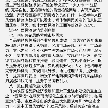
酒生产过程检验, 到出厂检验等设置了 7 大关卡 55 道防
线, 完善自检、互检和专检的质量检验网络，实现产品可
追溯。产品质量赢得了消费者的良好口碑。从近半年来西
凤酒舆情监测数据可以看出，媒体和网民关注的信息以正
面居多，网民、媒体对西凤酒的正面评价达到 89.5%。
近半年西凤酒舆情监测数据
七、创新营销思路紧贴市场需求
产品的销售关系到企业的兴衰成败，“西凤酒” 近年来积
极创新营销思路，从销量、区域市场表现、利润、市场潜
力、文化内涵、个性化差异等方面对市场和产品进行深入
分析，集中力量培育和打造大单品，实现产品升级；做实
渠道巩固终端和有序推进互联网销售，实现渠道升级；服
务提升与领导包抓市场，实现机制升级；人才引进培养与
完善激励机制，实现团队升级。通过梳理品牌、提升服
务、提高售后管控，增强了经销商和消费者对西凤品牌的
归属感和认同感，提升了品牌吸引力。
八、抓住机遇跨越式发展
作为陕西省品牌经济发展和宝鸡工业强市建设的重点企
业，“西凤酒” 在顺势而为强化主业破冰前行的同时，按照
宝鸡市委、市政府提出的大企业大集团战略和 “举全市之
力，打造中国西凤酒城” 的发展思路，通过实施 “白酒主